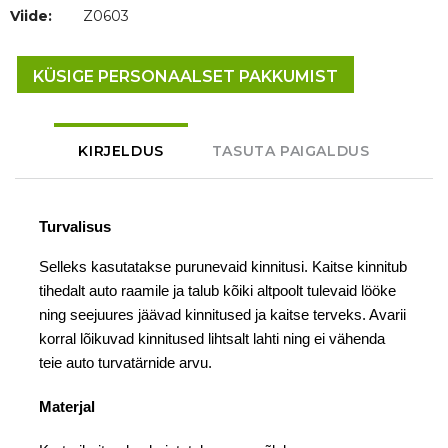
Viide:
Z0603
KÜSIGE PERSONAALSET PAKKUMIST
KIRJELDUS
TASUTA PAIGALDUS
Turvalisus
Selleks kasutatakse purunevaid kinnitusi. Kaitse kinnitub
tihedalt auto raamile ja talub kõiki altpoolt tulevaid lööke
ning seejuures jäävad kinnitused ja kaitse terveks. Avarii
korral lõikuvad kinnitused lihtsalt lahti ning ei vähenda
teie auto turvatärnide arvu.
Materjal