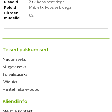
Plaadid
2 tk. koos neetidega
Poldid
M8, 4 tk. koos seibidega
Citroen
C2
mudelid
Teised pakkumised
Nautimiseks
Mugavuseks
Turvalisuseks
Sõiduks
Helitehnika e-pood
Kliendiinfo
Meist ja kontakt