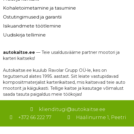
Kohaletoimetamine ja tasumine
Ostutingimused ja garantii
Isikuandmete töötlemine
Uudiskirja tellimine
autokaitse.ee
— Teie usaldusväärne partner mootori ja
karteri kaitseks!
Autokaitse.ee kuulub Ravolar Grupp OÜ-le, kes on
tegutsenud alates 1995. aastast. Siit leiate vastupidavad
komposiitmaterjalist karterikaitsed, mis kaitsevad teie auto
mootorit ja käigukasti. Tellige kaitse ja kasutage võimalust
saada tasuta paigaldus meie töökojas!
klienditugi@autokaitse.ee
+372 66 222 77
Häälinurme 1, Peetri