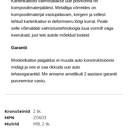
Karterikaitsed valmistatakse uue põlvkonna nn
komposiitmaterjalidest. Metalliga võrreldes on
komposiitmaterjal vastupidavam, kergem ja sellest
tehtud karterikaitse ei deformeeru löögi korral. Peale
selle võimaldab valmistustehnoloogia luua vormilt väga
keerukaid, just teie autole mõeldud tooteid.
Garantii
Mootorikaitse paigaldus ei muuda auto konstruktsioonis
midagi ja see ei saa rikkuda uue auto
tehasegarantiid. Me anname ametlikult 2 aastase garantii
purunemise vastu.
Kronsteinid
2 tk.
MPN
Z0603
Mutrid
M8, 2 tk.