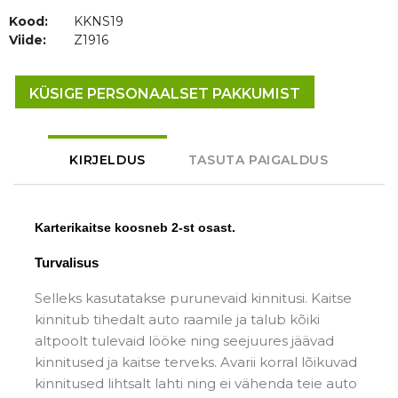
Kood:
KKNS19
Viide:
Z1916
KÜSIGE PERSONAALSET PAKKUMIST
KIRJELDUS
TASUTA PAIGALDUS
Karterikaitse koosneb 2-st osast.
Turvalisus
Selleks kasutatakse purunevaid kinnitusi. Kaitse
kinnitub tihedalt auto raamile ja talub kõiki
altpoolt tulevaid lööke ning seejuures jäävad
kinnitused ja kaitse terveks. Avarii korral lõikuvad
kinnitused lihtsalt lahti ning ei vähenda teie auto