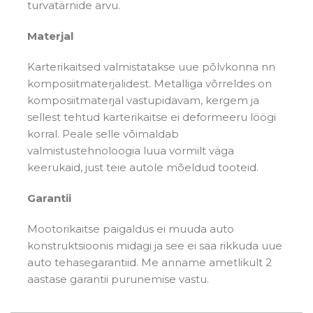
turvatärnide arvu.
Materjal
Karterikaitsed valmistatakse uue põlvkonna nn
komposiitmaterjalidest. Metalliga võrreldes on
komposiitmaterjal vastupidavam, kergem ja
sellest tehtud karterikaitse ei deformeeru löögi
korral. Peale selle võimaldab
valmistustehnoloogia luua vormilt väga
keerukaid, just teie autole mõeldud tooteid.
Garantii
Mootorikaitse paigaldus ei muuda auto
konstruktsioonis midagi ja see ei saa rikkuda uue
auto tehasegarantiid. Me anname ametlikult 2
aastase garantii purunemise vastu.