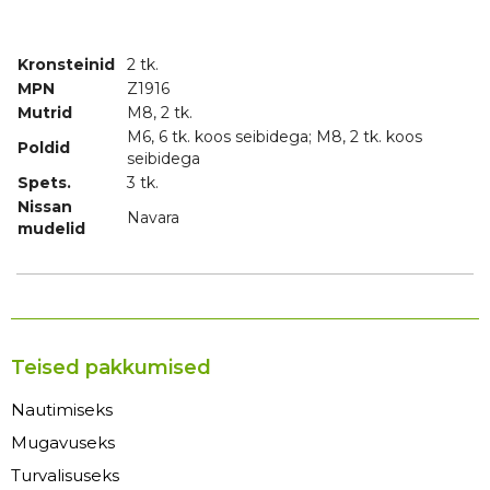
Kronsteinid
2 tk.
MPN
Z1916
Mutrid
M8, 2 tk.
M6, 6 tk. koos seibidega; M8, 2 tk. koos
Poldid
seibidega
Spets.
3 tk.
Nissan
Navara
mudelid
Teised pakkumised
Nautimiseks
Mugavuseks
Turvalisuseks