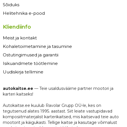
Sõiduks
Helitehnika e-pood
Kliendiinfo
Meist ja kontakt
Kohaletoimetamine ja tasumine
Ostutingimused ja garantii
Isikuandmete töötlemine
Uudiskirja tellimine
autokaitse.ee
— Teie usaldusväärne partner mootori ja
karteri kaitseks!
Autokaitse.ee kuulub Ravolar Grupp OÜ-le, kes on
tegutsenud alates 1995. aastast. Siit leiate vastupidavad
komposiitmaterjalist karterikaitsed, mis kaitsevad teie auto
mootorit ja käigukasti. Tellige kaitse ja kasutage võimalust