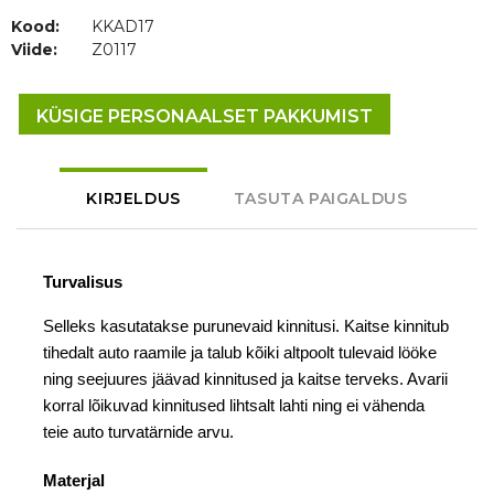
Kood:
KKAD17
Viide:
Z0117
KÜSIGE PERSONAALSET PAKKUMIST
KIRJELDUS
TASUTA PAIGALDUS
Turvalisus
Selleks kasutatakse purunevaid kinnitusi. Kaitse kinnitub
tihedalt auto raamile ja talub kõiki altpoolt tulevaid lööke
ning seejuures jäävad kinnitused ja kaitse terveks. Avarii
korral lõikuvad kinnitused lihtsalt lahti ning ei vähenda
teie auto turvatärnide arvu.
Materjal