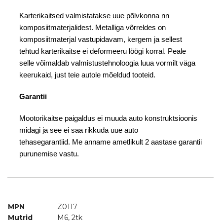
Karterikaitsed valmistatakse uue põlvkonna nn
komposiitmaterjalidest. Metalliga võrreldes on
komposiitmaterjal vastupidavam, kergem ja sellest
tehtud karterikaitse ei deformeeru löögi korral. Peale
selle võimaldab valmistustehnoloogia luua vormilt väga
keerukaid, just teie autole mõeldud tooteid.
Garantii
Mootorikaitse paigaldus ei muuda auto konstruktsioonis
midagi ja see ei saa rikkuda uue auto
tehasegarantiid. Me anname ametlikult 2 aastase garantii
purunemise vastu.
MPN
Z0117
Mutrid
M6, 2tk