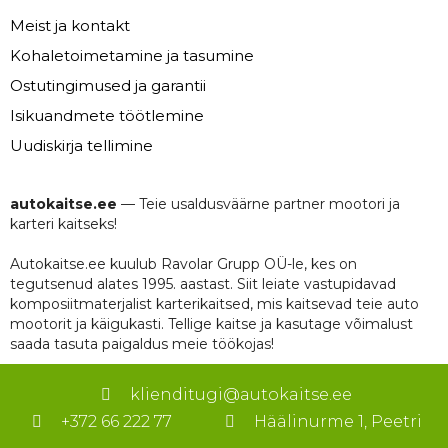
Meist ja kontakt
Kohaletoimetamine ja tasumine
Ostutingimused ja garantii
Isikuandmete töötlemine
Uudiskirja tellimine
autokaitse.ee
— Teie usaldusväärne partner mootori ja
karteri kaitseks!
Autokaitse.ee kuulub Ravolar Grupp OÜ-le, kes on
tegutsenud alates 1995. aastast. Siit leiate vastupidavad
komposiitmaterjalist karterikaitsed, mis kaitsevad teie auto
mootorit ja käigukasti. Tellige kaitse ja kasutage võimalust
saada tasuta paigaldus meie töökojas!
klienditugi@autokaitse.ee
+372 66 222 77
Häälinurme 1, Peetri