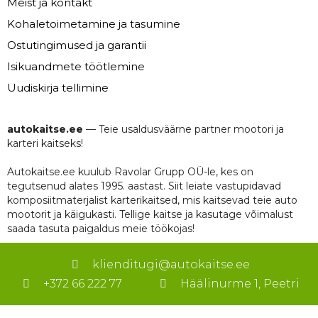
Meist ja kontakt
Kohaletoimetamine ja tasumine
Ostutingimused ja garantii
Isikuandmete töötlemine
Uudiskirja tellimine
autokaitse.ee
— Teie usaldusväärne partner mootori ja
karteri kaitseks!
Autokaitse.ee kuulub Ravolar Grupp OÜ-le, kes on
tegutsenud alates 1995. aastast. Siit leiate vastupidavad
komposiitmaterjalist karterikaitsed, mis kaitsevad teie auto
mootorit ja käigukasti. Tellige kaitse ja kasutage võimalust
saada tasuta paigaldus meie töökojas!
klienditugi@autokaitse.ee
+372 66 222 77
Häälinurme 1, Peetri