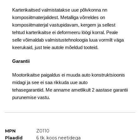
Karterikaitsed valmistatakse uue põlvkonna nn
komposiitmaterjalidest. Metalliga võrreldes on
komposiitmaterjal vastupidavam, kergem ja sellest
tehtud karterikaitse ei deformeeru löögi korral. Peale
selle võimaldab valmistustehnoloogia luua vormilt väga
keerukaid, just teie autole mõeldud tooteid.
Garantii
Mootorikaitse paigaldus ei muuda auto konstruktsioonis
midagi ja see ei saa rikkuda uue auto
tehasegarantiid. Me anname ametlikult 2 aastase garantii
purunemise vastu.
MPN
Z0110
Plaadid
6 tk. koos neetidega