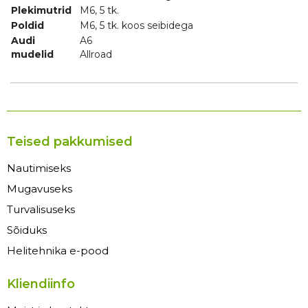
Plekimutrid
M6, 5 tk.
Poldid
M6, 5 tk. koos seibidega
Audi
A6
mudelid
Allroad
Teised pakkumised
Nautimiseks
Mugavuseks
Turvalisuseks
Sõiduks
Helitehnika e-pood
Kliendiinfo