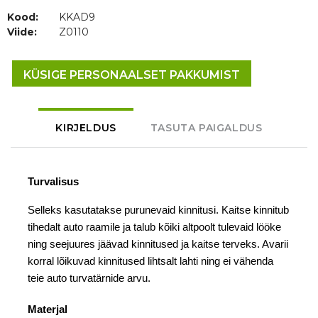
Kood:
KKAD9
Viide:
Z0110
KÜSIGE PERSONAALSET PAKKUMIST
KIRJELDUS
TASUTA PAIGALDUS
Turvalisus
Selleks kasutatakse purunevaid kinnitusi. Kaitse kinnitub
tihedalt auto raamile ja talub kõiki altpoolt tulevaid lööke
ning seejuures jäävad kinnitused ja kaitse terveks. Avarii
korral lõikuvad kinnitused lihtsalt lahti ning ei vähenda
teie auto turvatärnide arvu.
Materjal