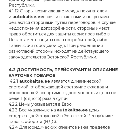
Республики.
4.1.12 Споры, возникающие между покупателем
и
autokaitse.ee
в связи с заказами и покупками
решаются сторонами путём переговоров. В случае
недостижения договорённости, стороны имеют
право обратиться для защиты своих прав либо в
Департамент защиты прав потребителей, либо
Таллинский городской суд. При разрешении
разногласий стороны исходят из действующего
законодательства Эстонской Республики.
4.2 ДОСТУПНОСТЬ, ПРЕЙСКУРАНТ И ОПИСАНИЕ
КАРТОЧЕК ТОВАРОВ
4.2.1
autokaitse.ee
является динамической
системой, отображающей состояние складов и
обновляющей ассортимент, доступность и цены не
реже 1 (одного) раза в сутки.
4.2.2 Цены указывается в Евро.
4.2.3 Все указанные на
autokaitse.ee
цены
содержат действующий в Эстонской Республике
налог с оборота (НДС).
4.2.4 Для юридических клиентов из-за пределов