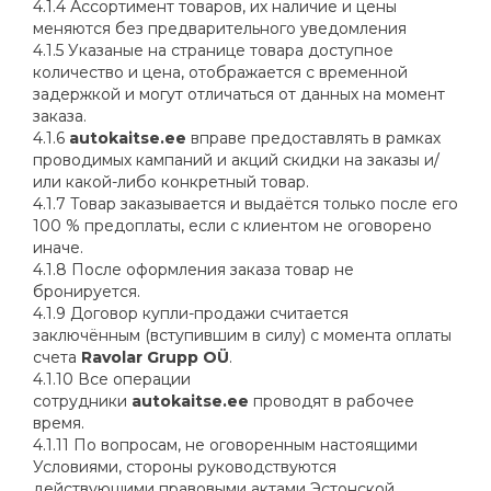
4.1.4 Ассортимент товаров, их наличие и цены
меняются без предварительного уведомления
4.1.5 Указаные на странице товара доступное
количество и цена, отображается с временной
задержкой и могут отличаться от данных на момент
заказа.
4.1.6
autokaitse.ee
вправе предоставлять в рамках
проводимых кампаний и акций скидки на заказы и/
или какой-либо конкретный товар.
4.1.7 Товар заказывается и выдаётся только после его
100 % предоплаты, если с клиентом не оговорено
иначе.
4.1.8 После оформления заказа товар не
бронируется.
4.1.9 Договор купли-продажи считается
заключённым (вступившим в силу) с момента оплаты
счета
Ravolar Grupp OÜ
.
4.1.10 Все операции
сотрудники
autokaitse.ee
проводят в рабочее
время.
4.1.11 По вопросам, не оговоренным настоящими
Условиями, стороны руководствуются
действующими правовыми актами Эстонской