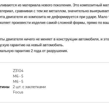
ливаются из материала нового поколения. Это композитный ма
териал, сравнивая с тем же металлом, значительно выигрывает
щита двигателя из композита не деформируется при ударе. Мало т
воляет произвести изделия самой сложной формы, прямо по ва
ты двигателя ничего не меняет в конструкции автомобиля, и эт
дскую гарантию на новый автомобиль.
альную гарантию 2 года от разрушения.
Z3104
M6 - 5
M6 - 5
стины
2 шт. с заклепками
Focus