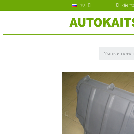
klien
RU