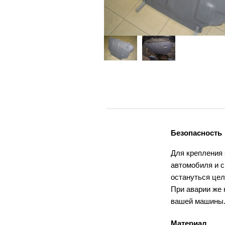
Безопасность
Для крепления
автомобиля и с
остануться це
При аварии же 
вашей машины
Материал