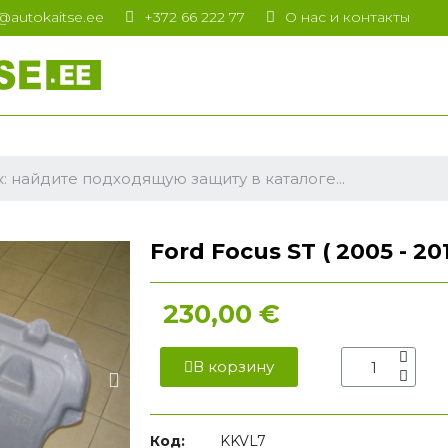
t@autokaitse.ee
+372 66 222 77
О нас и контакты
Ford Focus ST ( 2005 - 2
230,00 €
В корзину
Код:
KKVL7