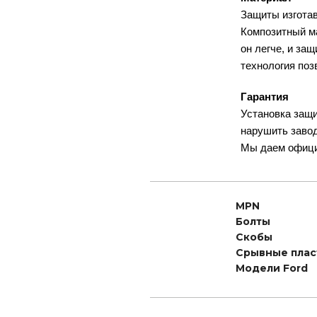
Защиты изготав
Композитный ма
он легче, и за
технология поз
Гарантия
Установка защи
нарушить заво
Мы даем офици
MPN
Болты
Скобы
Срывные пла
Модели Ford