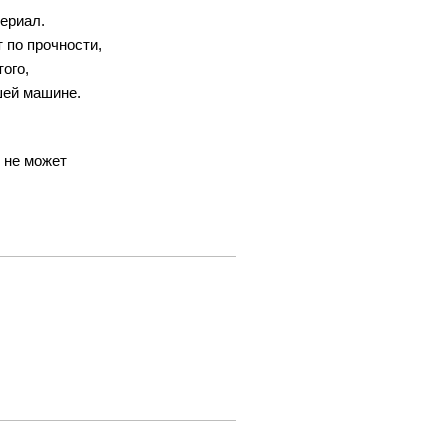
териал.
 по прочности,
ого,
шей машине.
о не может