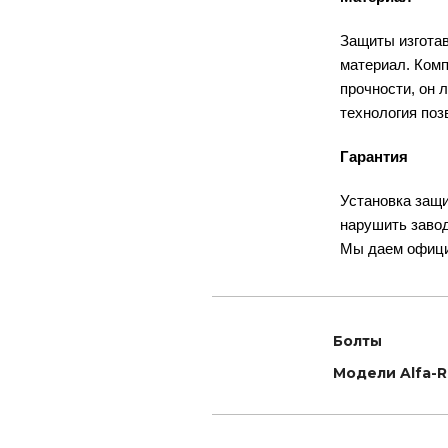
Защиты изготав
материал
. Ком
прочности, он 
технология поз
Гарантия
Установка защи
нарушить заво
Мы даем офици
Болты
Модели Alfa-