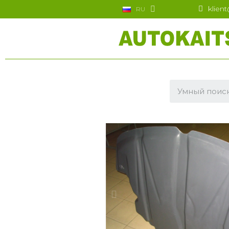
klien
RU