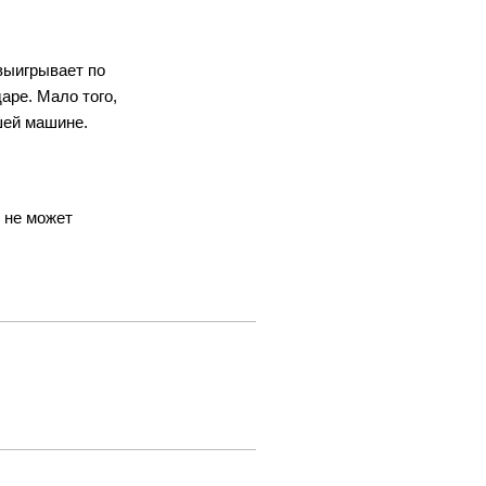
выигрывает по
аре. Мало того,
шей машине.
о не может