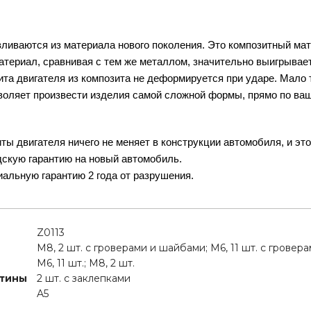
ливаются из материала нового поколения. Это композитный ма
териал, сравнивая с тем же металлом, значительно выигрывает
щита двигателя из композита не деформируется при ударе. Мало т
воляет произвести изделия самой сложной формы, прямо по ва
ты двигателя ничего не меняет в конструкции автомобиля, и эт
дскую гарантию на новый автомобиль.
альную гарантию 2 года от разрушения.
Z0113
M8, 2 шт. с гроверами и шайбами; M6, 11 шт. с грове
M6, 11 шт.; M8, 2 шт.
стины
2 шт. с заклепками
A5