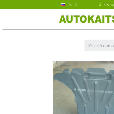
klien
RU