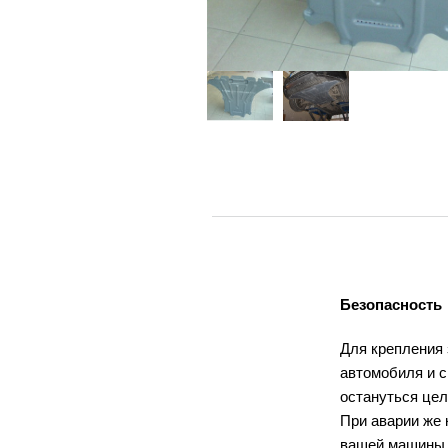
Безопасность
Для крепления
автомобиля и с
остануться це
При аварии же 
вашей машины