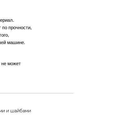
териал.
 по прочности,
ого,
шей машине.
о не может
рами и шайбами