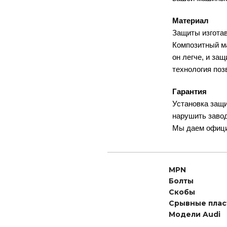
Материал
Защиты изготав
Композитный ма
он легче, и за
технология поз
Гарантия
Установка защи
нарушить заво
Мы даем офици
MPN
Болты
Скобы
Срывные пла
Модели Audi