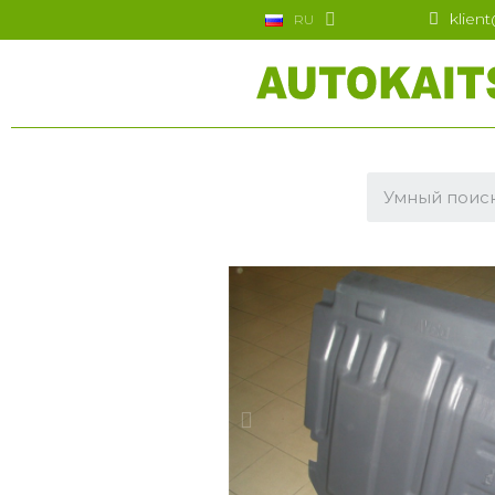
klien
RU