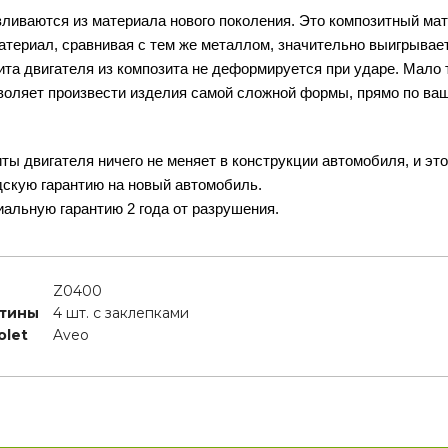
ливаются из материала нового поколения. Это композитный ма
териал, сравнивая с тем же металлом, значительно выигрывает
щита двигателя из композита не деформируется при ударе. Мало т
воляет произвести изделия самой сложной формы, прямо по ва
ты двигателя ничего не меняет в конструкции автомобиля, и эт
дскую гарантию на новый автомобиль.
альную гарантию 2 года от разрушения.
Z0400
стины
4 шт. с заклепками
olet
Aveo