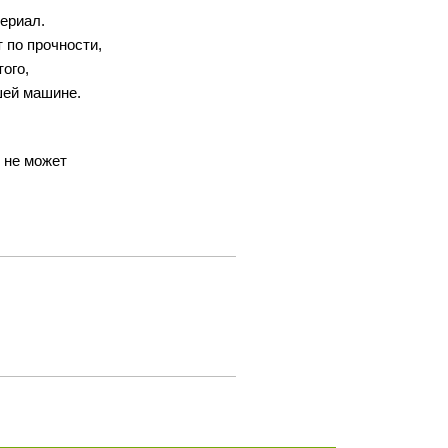
териал.
 по прочности,
ого,
шей машине.
о не может