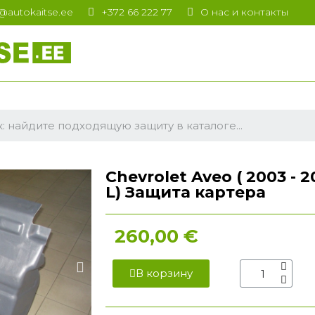
t@autokaitse.ee
+372 66 222 77
О нас и контакты
Chevrolet Aveo ( 2003 - 200
L) Защита картера
260,00 €
В корзину