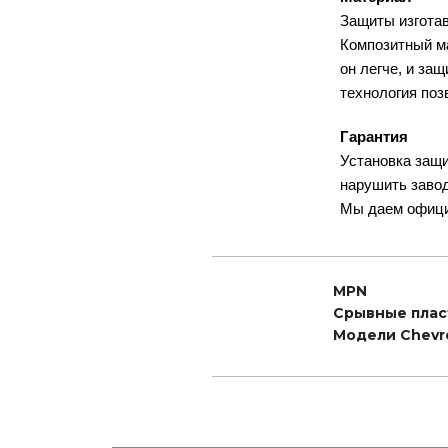
Защиты изготав
Композитный ма
он легче, и за
технология поз
Гарантия
Установка защи
нарушить заво
Мы даем офици
MPN
Срывные пла
Модели Chevr