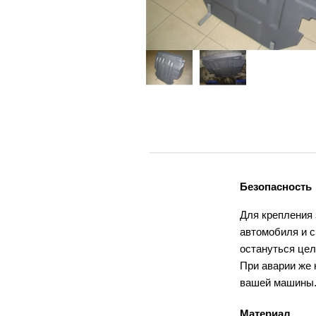
Безопасность
Для крепления
автомобиля и с
остануться це
При аварии же 
вашей машины
Материал