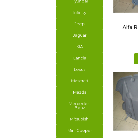
Hyundai
БЫ
Infinity
Jeep
Alfa 
Jaguar
KIA
Lancia
Lexus
Maserati
Mazda
Mercedes-
Benz
Mitsubishi
БЫ
Mini Cooper