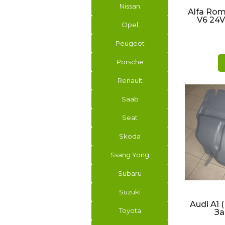
Nissan
Alfa Rome
V6 24V
Opel
Peugeot
Porsche
Renault
Saab
Seat
Skoda
Ssang Yong
Subaru
БЫ
Suzuki
Audi A1 ( 
Toyota
За