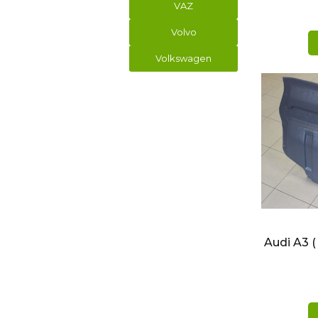
VAZ
Volvo
Volkswagen
БЫ
Audi A3 (