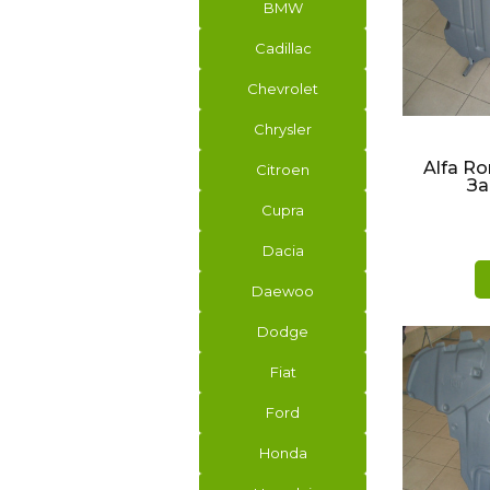
BMW
Cadillac
Chevrolet
БЫ
Chrysler
Alfa Rom
Citroen
За
Cupra
Dacia
Daewoo
Dodge
Fiat
Ford
Honda