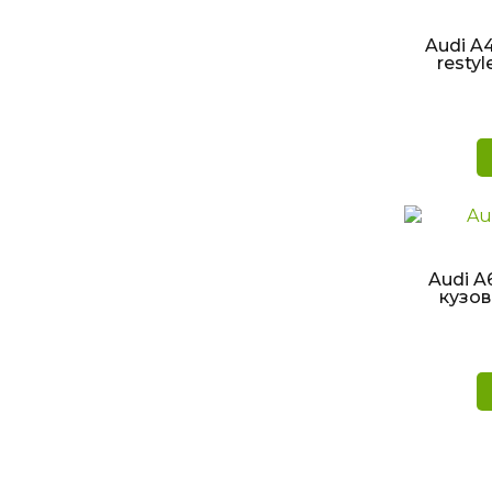
Audi A4 
resty
БЫ
Audi A6
кузов