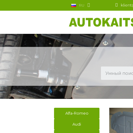
klien
RU
Alfa-Romeo
Audi