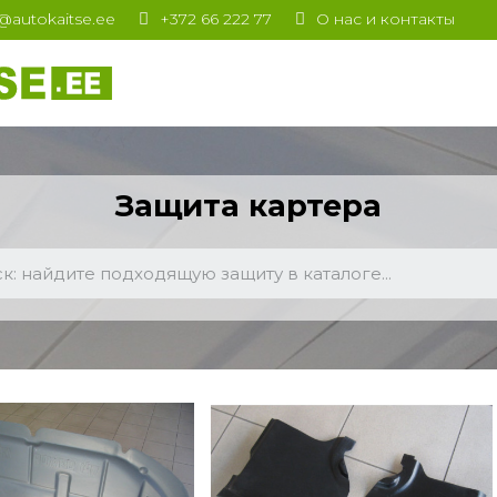
t@autokaitse.ee
+372 66 222 77
О нас и контакты
Защита картера