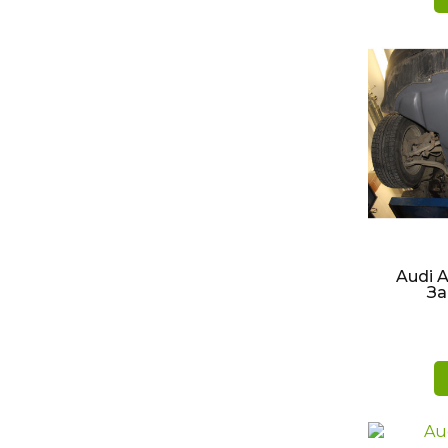
БЫ
Audi A
За
БЫ